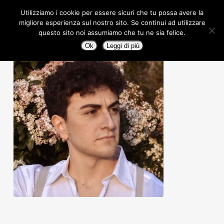
Skip
Men
Utilizziamo i cookie per essere sicuri che tu possa avere la
to
migliore esperienza sul nostro sito. Se continui ad utilizzare
main
questo sito noi assumiamo che tu ne sia felice.
content
Ok
Leggi di più