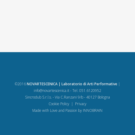
©2016
NOVARTESCENICA | Laboratorio di Arti Performative
|
info@novartescenica.it
- Tel. 051.6120952
Sincrodub S.r.l.s. - Via C.Ranzani 9/b - 40127 Bologna
Cookie Policy
|
Privacy
Made with Love and Passion by
INNOBRAIN