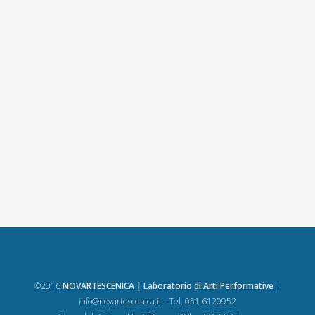
©2016
NOVARTESCENICA | Laboratorio di Arti Performative
|
info@novartescenica.it
- Tel. 051.6120952