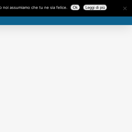
to noi assumiamo che tu ne sia felice.
Ok
Leggi di più
E
COMPAGNIA
PRODUZIONI
CONTATTI