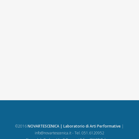
©2016
NOVARTESCENICA | Laboratorio di Arti Performative
|
info@novartescenica.it
- Tel. 051.6120952