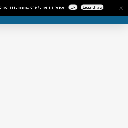
to noi assumiamo che tu ne sia felice.
Ok
Leggi di più
E
COMPAGNIA
PRODUZIONI
CONTATTI