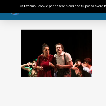
Skip
Utilizziamo i cookie per essere sicuri che tu possa avere l
to
main
content