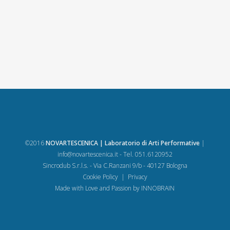
©2016
NOVARTESCENICA | Laboratorio di Arti Performative
|
info@novartescenica.it
- Tel. 051.6120952
Sincrodub S.r.l.s. - Via C.Ranzani 9/b - 40127 Bologna
Cookie Policy
|
Privacy
Made with Love and Passion by
INNOBRAIN